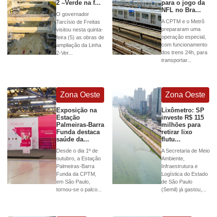
2 –Verde na f...
para o jogo da
NFL no Bra...
O governador
A CPTM e o Metrô
Tarcísio de Freitas
prepararam uma
visitou nesta quinta-
operação especial,
feira (5) as obras de
com funcionamento
ampliação da Linha
dos trens 24h, para
2-Ver...
transportar...
Zona Oeste
Zona Oeste
Exposição na
Lixômetro: SP
Estação
investe R$ 115
Palmeiras-Barra
milhões para
Funda destaca
retirar lixo
saúde da...
flutu...
Desde o dia 1º de
A Secretaria de Meio
outubro, a Estação
Ambiente,
Palmeiras-Barra
Infraestrutura e
Funda da CPTM,
Logística do Estado
em São Paulo,
de São Paulo
tornou-se o palco...
(Semil) já gastou,...