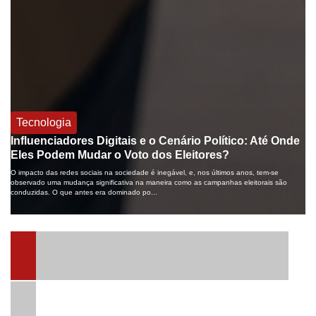
P
Tecnologia
A
Influenciadores Digitais e o Cenário Político: Até Onde
P
Eles Podem Mudar o Voto dos Eleitores?
co
r
O impacto das redes sociais na sociedade é inegável, e, nos últimos anos, tem-se
Na 
 o
observado uma mudança significativa na maneira como as campanhas eleitorais são
a d
conduzidas. O que antes era dominado po...
reg