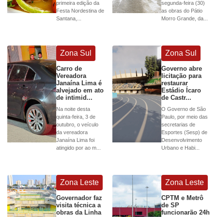
primeira edição da
segunda-feira (30)
Festa Nordestina de
as obras do Pátio
Santana,...
Morro Grande, da...
Zona Sul
Zona Sul
Carro de
Governo abre
Vereadora
licitação para
Janaína Lima é
restaurar
alvejado em ato
Estádio Ícaro
de intimid...
de Castr...
Na noite desta
O Governo de São
quinta-feira, 3 de
Paulo, por meio das
outubro, o veículo
secretarias de
da vereadora
Esportes (Sesp) de
Janaína Lima foi
Desenvolvimento
atingido por ao m...
Urbano e Habi...
Zona Leste
Zona Leste
Governador faz
CPTM e Metrô
visita técnica a
de SP
obras da Linha
funcionarão 24h