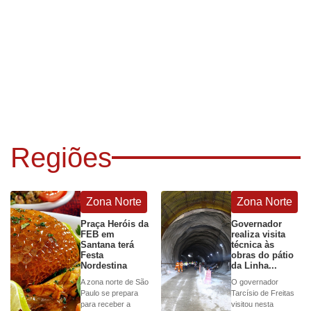
Regiões
Zona Norte
Zona Norte
Praça Heróis da
Governador
FEB em
realiza visita
Santana terá
técnica às
Festa
obras do pátio
Nordestina
da Linha...
A zona norte de São
O governador
Paulo se prepara
Tarcísio de Freitas
para receber a
visitou nesta