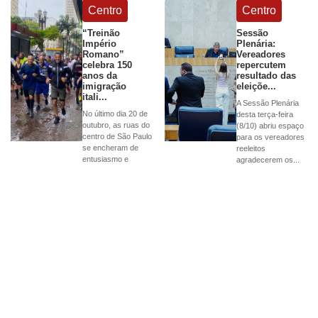
Centro
Centro
“Treinão
Sessão
Império
Plenária:
Romano”
Vereadores
celebra 150
repercutem
anos da
resultado das
imigração
eleiçõe...
itali...
A Sessão Plenária
No último dia 20 de
desta terça-feira
outubro, as ruas do
(8/10) abriu espaço
centro de São Paulo
para os vereadores
se encheram de
reeleitos
entusiasmo e
agradecerem os...
simbolismo c...
Nenhum anúncio disponível.