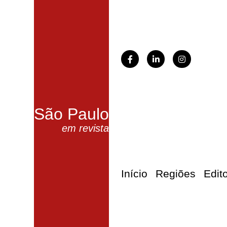
São Paulo
em revista
Início
Regiões
Edit