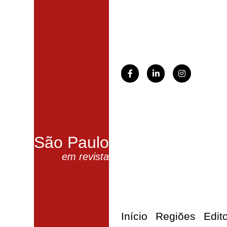
São Paulo
em revista
Início
Regiões
Edit